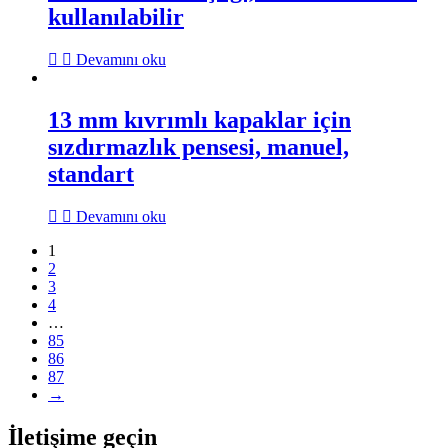
kullanılabilir
Devamını oku
13 mm kıvrımlı kapaklar için
sızdırmazlık pensesi, manuel,
standart
Devamını oku
1
2
3
4
…
85
86
87
→
İletişime geçin