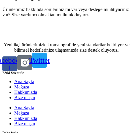
Ürünlerimiz hakkında sorularınız mı var veya desteğe mi ihtiyacınız
var? Size yardımcı olmaktan mutluluk duyarız.
Bize ulaşın
Yenilikçi ürünlerimizle kromatografide yeni standartlar belirliyor ve
bilimsel hedeflerinize ulaşmanızda size destek oluyoruz.
acebook-
Twitter
f
E&M Scientific
Ana Sayfa
Mağaza
Hakkımızda
Bize ulaşın
Ana Sayfa
Mağaza
Hakkımızda
Bize ulaşın
Daha fazla